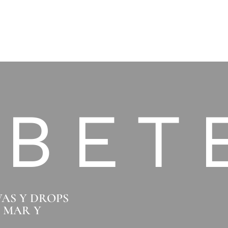
IBET
VAS Y DROPS
O MAR Y